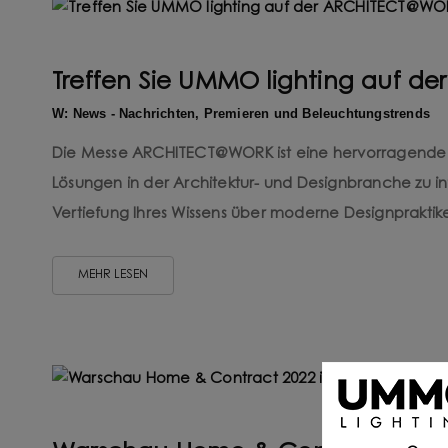
Treffen Sie UMMO lighting auf 
W: News - Nachrichten, Premieren und Beleuchtungstrends
Die Messe ARCHITECT@WORK ist eine hervorragende G
Lösungen in der Architektur- und Designbranche zu i
Vertiefung Ihres Wissens über moderne Designpraktik
MEHR LESEN