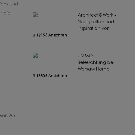
Warschau
signs und
r die
Architect@Work -
Neuigkeiten und
Inspiration von
UMMO lighting
19156 Ansichten
UMMO-
Beleuchtung bei
Warsaw Home
2024 - Bericht
18806 Ansichten
war. An