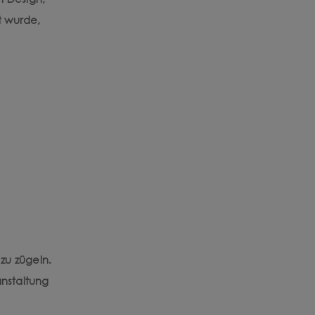
m Design,
t wurde,
zu zügeln.
nstaltung