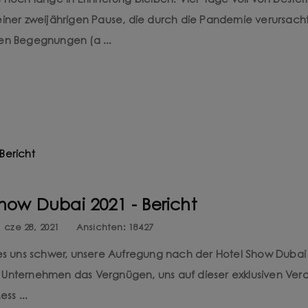
och lange in Erinnerung bleiben. Vier Tage voll von beste
 einer zweijährigen Pause, die durch die Pandemie verursach
hen Begegnungen (a ...
ow Dubai 2021 - Bericht
cze 28, 2021
Ansichten:
18427
 es uns schwer, unsere Aufregung nach der Hotel Show Dubai 
 Unternehmen das Vergnügen, uns auf dieser exklusiven Vera
ss ...