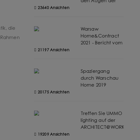
den Augen der
Marke UMMO
23640 Ansichten
ik, die
Warsaw
Home&Contract
im Rahmen
2021 - Bericht vom
UMMO-Stand
21197 Ansichten
Spaziergang
durch Warschau
Home 2019
(Fotobericht)
20175 Ansichten
Treffen Sie UMMO
lighting auf der
ARCHITECT@WORK-
Messe in
19209 Ansichten