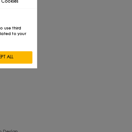
 Cookies
 Hunderte
so use third
zusammen
lated to your
PT ALL