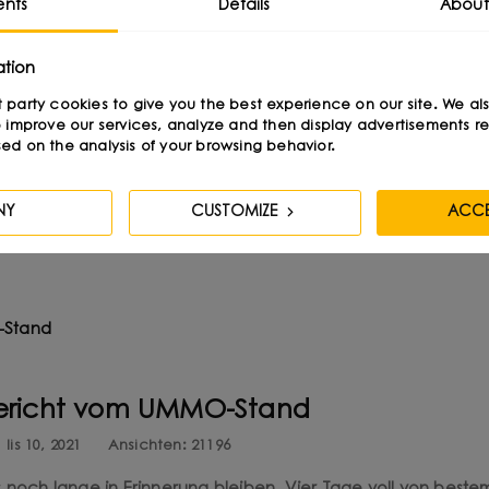
 in den Augen der Marke UMMO
nts
Details
About
lis 8, 2022
Ansichten:
23639
ation
chichte. Was wird zurückbleiben? Schöne Erinnerungen und
irst party cookies to give you the best experience on our site. We al
ichen Freundschaften. Zum zweiten Mal in Folge waren wir 
 improve our services, analyze and then display advertisements re
ed on the analysis of your browsing behavior.
ak Expo vertreten. Wie ...
NY
CUSTOMIZE
ACCE
ericht vom UMMO-Stand
lis 10, 2021
Ansichten:
21196