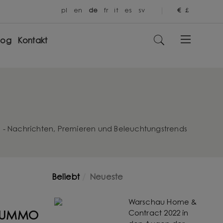
pl
en
de
fr
it
es
sv
€
£
log
Kontakt
 - Nachrichten, Premieren und Beleuchtungstrends
Beliebt
Neueste
Warschau Home &
Contract 2022 in
s| UMMO